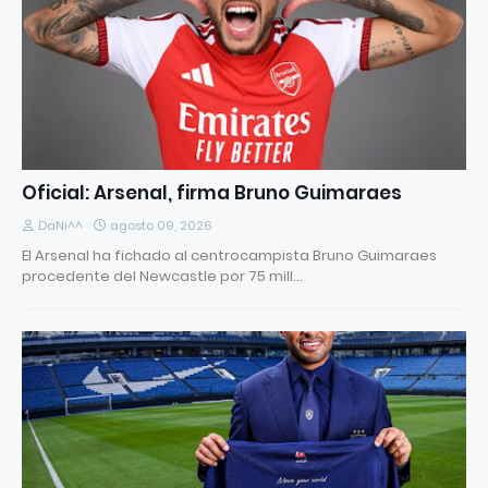
Oficial: Arsenal, firma Bruno Guimaraes
DaNi^^
agosto 09, 2026
El Arsenal ha fichado al centrocampista Bruno Guimaraes
procedente del Newcastle por 75 mill…