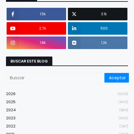
1.5k
3.1k
2.7k
500
1.8k
1.2k
BUSCAR ESTE BLOG
2026
(10331)
2025
(4070)
2024
(5874)
2023
(6601)
2022
(3197)