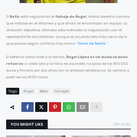
El
Betis
está negociando el
fichaje de Ángel
, lateral derecho canario
que militase en el Villarreal y que ahora se encontraba sin equipo. La
dirección deportiva ultimaba este miércoles la negociación con el
representante de futbolista, aunque el acuerdo esta más cerca de lo
que parece según confirma hoy mismo "
Diario de Sevilla
".
El defensa daría nivel a la banda,
Ángel López es sin duda un buen
refuerzo
a coste cero y la ficha es asumible, no pasa de los 800.000
euros y firmaría por dos años con la entidad verdiblanca. Se cerraría a
partir de las 19:00 horas.
Tags
Ángel
Betis
Fichajes
YOU MIGHT LIKE
Ver todo