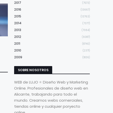
2017
(7573)
2016
(13667)
2015
(13763)
2014
(7377)
2013
(7064)
2012
(6087)
2011
(8740)
2010
(2371)
2009
(1836)
SOBRE NOSOTROS
WEB de LUJO ⭐ Diseño Web y Marketing
Online. Profesionales de diseño web en
Alicante, trabajando para todo el
mundo. Creamos webs comerciales,
tiendas online y cualquier poryecto
online