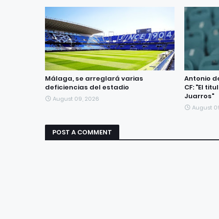
Málaga, se arreglará varias
Antonio d
deficiencias del estadio
CF: "El ti
Juarros"
August 09, 2026
August 0
POST A COMMENT