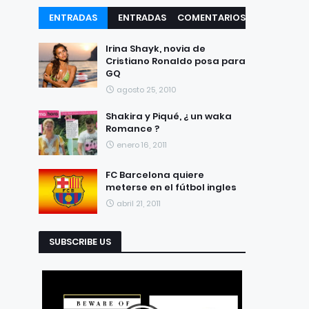
ENTRADAS
ENTRADAS
COMENTARIOS
RECIENTES
POPULARES
Irina Shayk, novia de
Cristiano Ronaldo posa para
GQ
agosto 25, 2010
Shakira y Piqué, ¿ un waka
Romance ?
enero 16, 2011
FC Barcelona quiere
meterse en el fútbol ingles
abril 21, 2011
SUBSCRIBE US