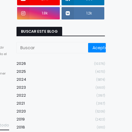
1.8k
1.2k
BUSCAR ESTE BLOG
dir
do el
2026
(10376)
2025
(4070)
ener
2024
(5874)
2023
(6601)
2022
(3197)
2021
(3167)
2020
(5209)
2019
(2423)
 todo
2018
(6110)