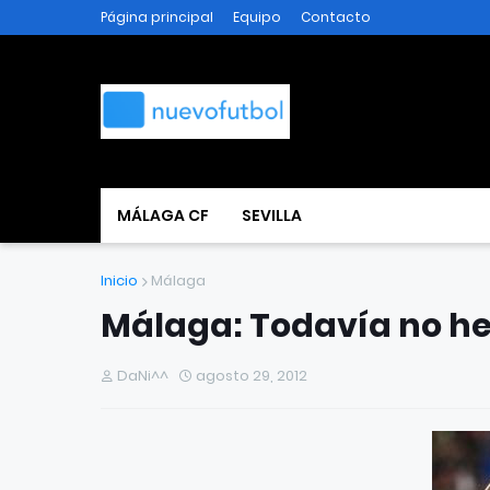
Página principal
Equipo
Contacto
MÁLAGA CF
SEVILLA
Inicio
Málaga
Málaga: Todavía no hec
DaNi^^
agosto 29, 2012