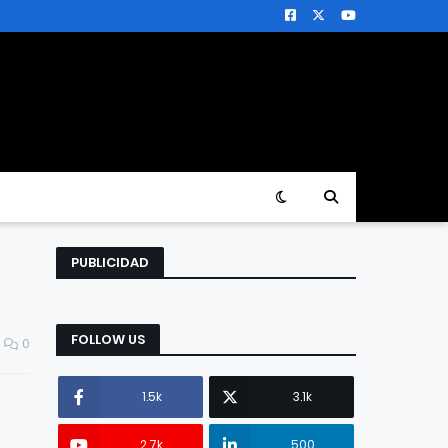
PUBLICIDAD
FOLLOW US
0
1.5k
3.1k
2.7k
500