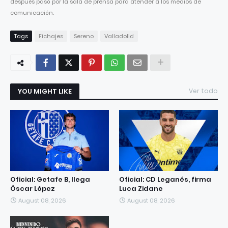
después pasó por la sala de prensa para atender a los medios de
comunicación.
Tags
Fichajes
Sereno
Valladolid
YOU MIGHT LIKE
Ver todo
Oficial: Getafe B, llega
Oficial: CD Leganés, firma
Óscar López
Luca Zidane
August 08, 2026
August 08, 2026