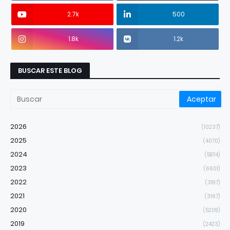
2.7k
500
1.8k
1.2k
BUSCAR ESTE BLOG
2026
(10237)
2025
(4070)
2024
(5874)
2023
(6601)
2022
(3197)
2021
(3167)
2020
(5209)
2019
(2423)