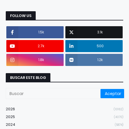
FOLLOW US
1.5k
3.1k
2.7k
500
1.8k
1.2k
BUSCAR ESTE BLOG
2026
(10162)
2025
(4070)
2024
(5874)