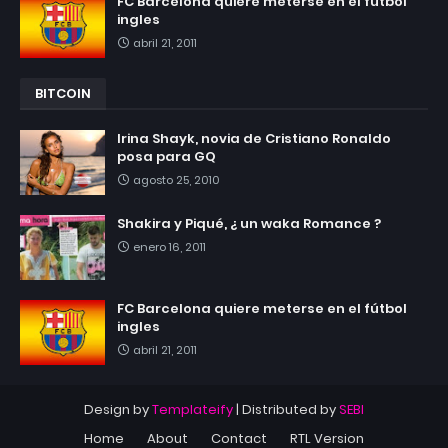
FC Barcelona quiere meterse en el fútbol
ingles
abril 21, 2011
BITCOIN
Irina Shayk, novia de Cristiano Ronaldo
posa para GQ
agosto 25, 2010
Shakira y Piqué, ¿ un waka Romance ?
enero 16, 2011
FC Barcelona quiere meterse en el fútbol
ingles
abril 21, 2011
Design by
Templateify
| Distributed by
SEBI
Home
About
Contact
RTL Version