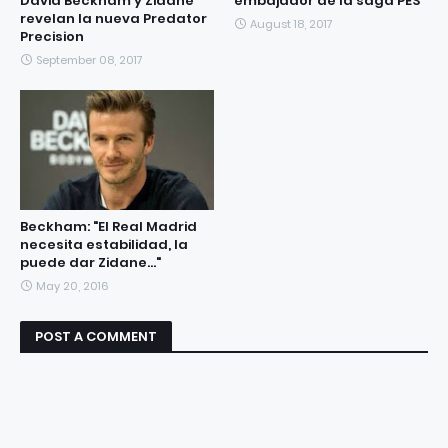
David Beckham y Zidane
embajador de la saga PES
revelan la nueva Predator
August 18, 2017
Precision
September 08, 2017
Beckham: "El Real Madrid
necesita estabilidad, la
puede dar Zidane..."
May 20, 2016
POST A COMMENT