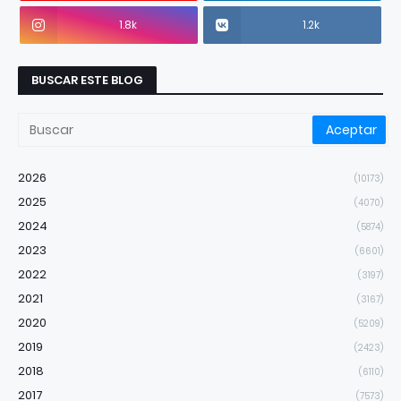
1.8k
1.2k
BUSCAR ESTE BLOG
2026
(10173)
2025
(4070)
2024
(5874)
2023
(6601)
2022
(3197)
2021
(3167)
2020
(5209)
2019
(2423)
2018
(6110)
2017
(7573)