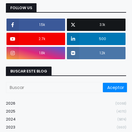
FOLLOW US
1.5k
3.1k
2.7k
500
1.8k
1.2k
BUSCAR ESTE BLOG
2026
(10068)
2025
(4070)
2024
(5874)
2023
(6601)