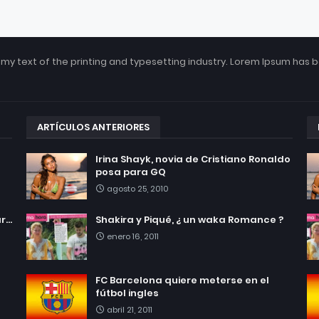
my text of the printing and typesetting industry. Lorem Ipsum has 
ARTÍCULOS ANTERIORES
Irina Shayk, novia de Cristiano Ronaldo
posa para GQ
agosto 25, 2010
...
Shakira y Piqué, ¿ un waka Romance ?
enero 16, 2011
FC Barcelona quiere meterse en el
fútbol ingles
abril 21, 2011