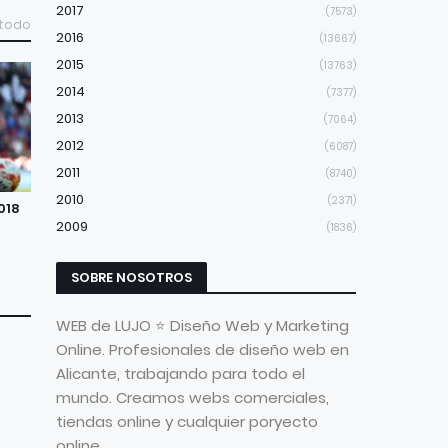
2017
(7573)
 todo
2016
(13667)
2015
(13763)
2014
(7377)
2013
(7064)
2012
(6087)
2011
(8740)
2010
(2371)
018
2009
(1836)
SOBRE NOSOTROS
WEB de LUJO ⭐ Diseño Web y Marketing
Online. Profesionales de diseño web en
Alicante, trabajando para todo el
mundo. Creamos webs comerciales,
tiendas online y cualquier poryecto
online