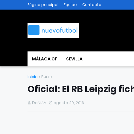
Página principal
Equipo
Contacto
MÁLAGA CF
SEVILLA
Inicio
Burke
Oficial: El RB Leipzig fi
DaNi^^
agosto 29, 2016