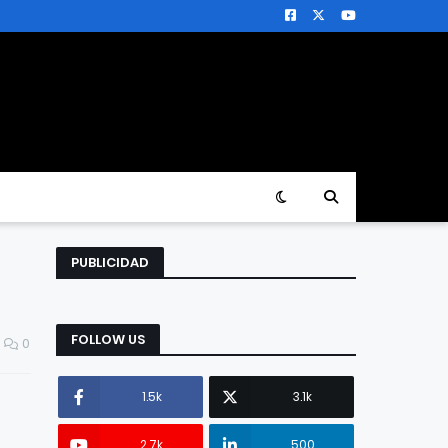
PUBLICIDAD
FOLLOW US
0
1.5k
3.1k
2.7k
500