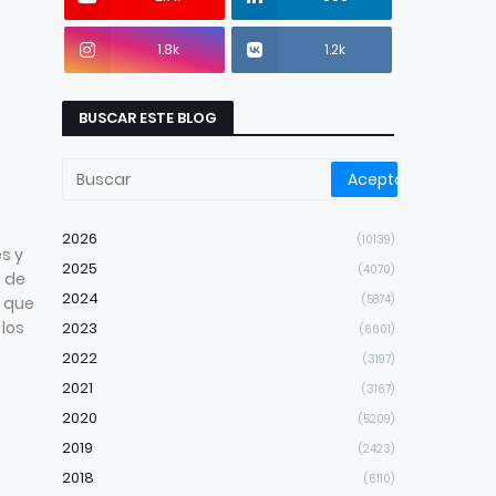
1.8k
1.2k
BUSCAR ESTE BLOG
2026
(10139)
s y
2025
(4070)
o de
2024
(5874)
d que
 los
2023
(6601)
2022
(3197)
2021
(3167)
2020
(5209)
2019
(2423)
2018
(6110)