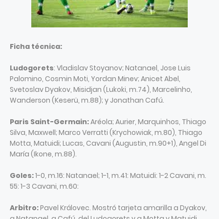
Ficha técnica:
Ludogorets
: Vladislav Stoyanov; Natanael, Jose Luis
Palomino, Cosmin Moti, Yordan Minev; Anicet Abel,
Svetoslav Dyakov, Misidjan (Lukoki, m.74), Marcelinho,
Wanderson (Keserü, m.88); y Jonathan Cafú.
Paris Saint-Germain:
Aréola; Aurier, Marquinhos, Thiago
Silva, Maxwell; Marco Verratti (Krychowiak, m.80), Thiago
Motta, Matuidi; Lucas, Cavani (Augustin, m.90+1), Angel Di
María (Ikone, m.88).
Goles:
1-0, m.16: Natanael; 1-1, m.41: Matuidi: 1-2 Cavani, m.
55: 1-3 Cavani, m.60:
Arbitro:
Pavel Královec. Mostró tarjeta amarilla a Dyakov,
a Natanael, a Cafú, del Ludogorets y a Motta y Matuidi,