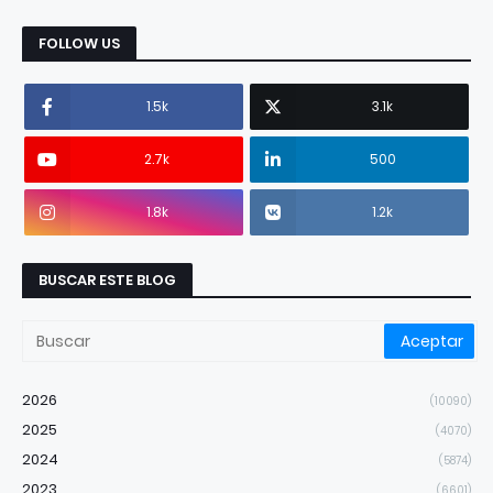
FOLLOW US
1.5k
3.1k
2.7k
500
1.8k
1.2k
BUSCAR ESTE BLOG
2026
(10090)
2025
(4070)
2024
(5874)
2023
(6601)