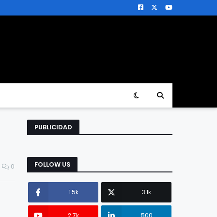
PUBLICIDAD
FOLLOW US
0
1.5k
3.1k
2.7k
500