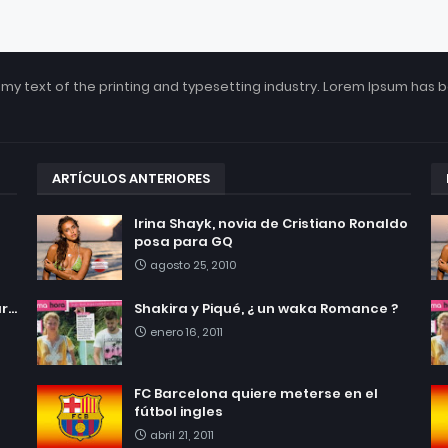
my text of the printing and typesetting industry. Lorem Ipsum has 
ARTÍCULOS ANTERIORES
Irina Shayk, novia de Cristiano Ronaldo
posa para GQ
agosto 25, 2010
...
Shakira y Piqué, ¿ un waka Romance ?
enero 16, 2011
FC Barcelona quiere meterse en el
fútbol ingles
abril 21, 2011