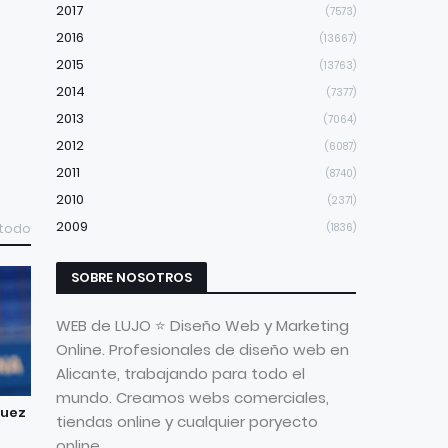
2017
(7573)
2016
(13667)
2015
(13763)
2014
(7377)
2013
(7064)
2012
(6087)
2011
(8740)
2010
(2371)
2009
 todo
(1836)
SOBRE NOSOTROS
WEB de LUJO ⭐ Diseño Web y Marketing
Online. Profesionales de diseño web en
Alicante, trabajando para todo el
mundo. Creamos webs comerciales,
guez
tiendas online y cualquier poryecto
online