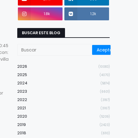
1.8k
1.2k
BUSCAR ESTE BLOG
0:45
con:
villa
2026
(10083)
2025
(4070)
2024
(5874)
2023
(6601)
or
2022
(3197)
2021
(3167)
2020
(5209)
2019
(2423)
2018
(6110)