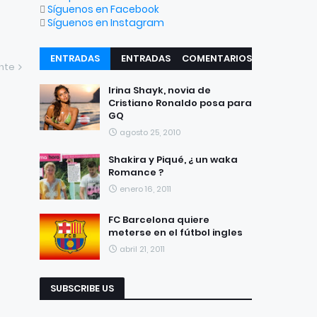
Síguenos en Facebook
Síguenos en Instagram
ENTRADAS
ENTRADAS
COMENTARIOS
ente
RECIENTES
POPULARES
Irina Shayk, novia de
Cristiano Ronaldo posa para
GQ
agosto 25, 2010
Shakira y Piqué, ¿ un waka
Romance ?
enero 16, 2011
FC Barcelona quiere
meterse en el fútbol ingles
abril 21, 2011
SUBSCRIBE US