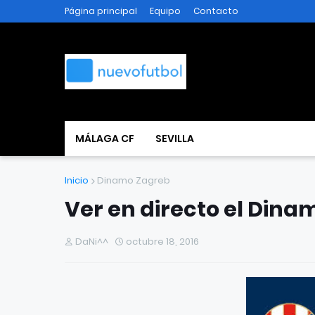
Página principal
Equipo
Contacto
MÁLAGA CF
SEVILLA
Inicio
Dinamo Zagreb
Ver en directo el Dinam
DaNi^^
octubre 18, 2016