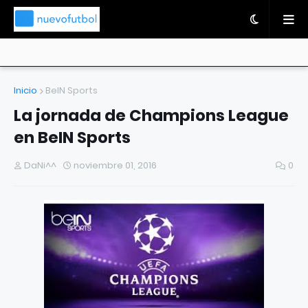
Inicio
BeIN Sports
La jornada de Champions League
en BeIN Sports
DaNi^^
noviembre 01, 2016
0