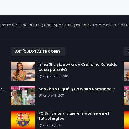
my text of the printing and typesetting industry. Lorem Ipsum has 
ARTÍCULOS ANTERIORES
Irina Shayk, novia de Cristiano Ronaldo
posa para GQ
agosto 25, 2010
...
Shakira y Piqué, ¿ un waka Romance ?
enero 16, 2011
FC Barcelona quiere meterse en el
fútbol ingles
abril 21, 2011