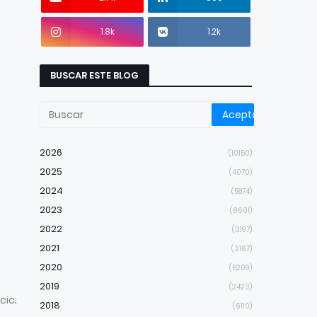
1.8k
1.2k
BUSCAR ESTE BLOG
2026
(10150)
2025
(4070)
2024
(5874)
2023
(6601)
2022
(3197)
2021
(3167)
2020
(5209)
2019
(2423)
cic;
2018
(6110)