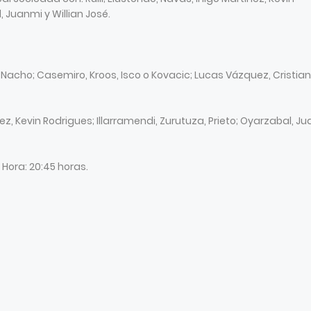
, Juanmi y Willian José.
 Nacho; Casemiro, Kroos, Isco o Kovacic; Lucas Vázquez, Cristia
ínez, Kevin Rodrigues; Illarramendi, Zurutuza, Prieto; Oyarzabal, J
 Hora: 20:45 horas.