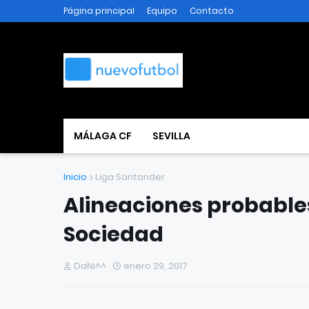
Página principal
Equipo
Contacto
MÁLAGA CF
SEVILLA
Inicio
Liga Santander
Alineaciones probables
Sociedad
DaNi^^
enero 29, 2017