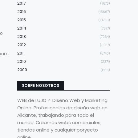
2017
(7573)
2016
(13667)
2015
(13763)
2014
(7377)
no
2013
(7064)
2012
(6087)
2011
uanmi
(8740)
2010
(2371)
2009
(1836)
SOBRE NOSOTROS
WEB de LUJO ⭐ Diseño Web y Marketing
Online. Profesionales de diseño web en
Alicante, trabajando para todo el
mundo. Creamos webs comerciales,
tiendas online y cualquier poryecto
online