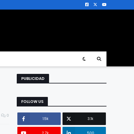
PUBLICIDAD
FOLLOW US
0
1.5k
3.1k
2.7k
500