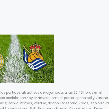
os partidos atractivos de la jornada, a las 20:45 horas en el
ce posible, con Keylor Navas como el portero principal y Varane
avas; Danilo, Ramos, Varane, Nacho; Casemiro, Kroos, Isco o Kova
 Sociedad con: Rulli; Elustondo, Navas, Iñigo Martínez, Kevin