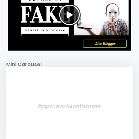
Mini Carousel
Responsive Advertisement