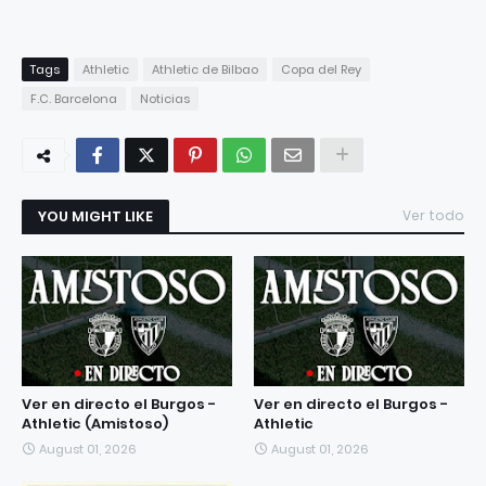
Tags
Athletic
Athletic de Bilbao
Copa del Rey
F.C. Barcelona
Noticias
YOU MIGHT LIKE
Ver todo
Ver en directo el Burgos -
Ver en directo el Burgos -
Athletic (Amistoso)
Athletic
August 01, 2026
August 01, 2026