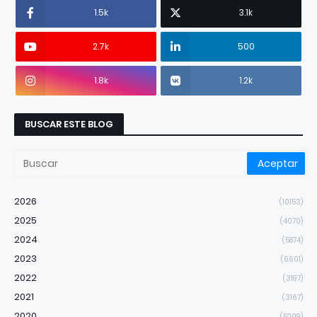
1.5k
3.1k
2.7k
500
1.8k
1.2k
BUSCAR ESTE BLOG
2026
(10153)
2025
(4070)
2024
(5874)
2023
(6601)
2022
(3197)
2021
(3167)
2020
(5209)