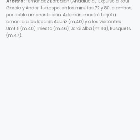
Árbitro:
Fernández Borbalán (Andalucía). Expulsó a Raúl
García y Ander Iturraspe, en los minutos 72 y 80, a ambos
por doble amonestación. Además, mostró tarjeta
amarilla a los locales Aduriz (m.40) y a los visitantes
Umtiti (m.40), Iniesta (m.46), Jordi Alba (m.46), Busquets
(m.47).