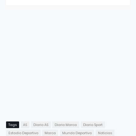
Tags
AS
Diario AS
Diario Marca
Diario Sport
Estadio Deportivo
Marca
Mundo Deportivo
Noticias