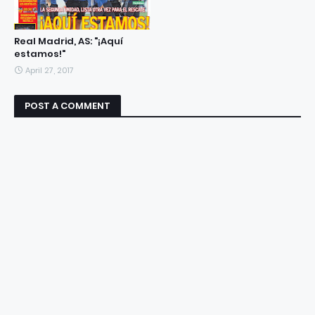
Real Madrid, AS: "¡Aquí
estamos!"
April 27, 2017
POST A COMMENT