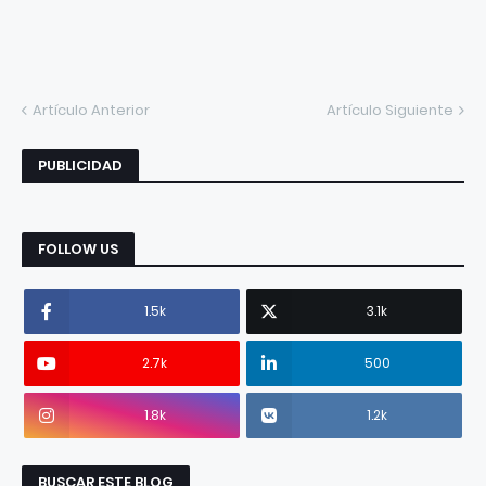
Artículo Anterior
Artículo Siguiente
PUBLICIDAD
FOLLOW US
1.5k
3.1k
2.7k
500
1.8k
1.2k
BUSCAR ESTE BLOG