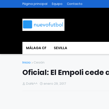
Página principal
Equipo
Contacto
MÁLAGA CF
SEVILLA
Inicio
Cesión
Oficial: El Empoli cede
DaNi^^
enero 29, 2017