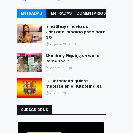
ENTRADAS
ENTRADAS
COMENTARIOS
RECIENTES
POPULARES
Irina Shayk, novia de
Cristiano Ronaldo posa para
GQ
agosto 25, 2010
Shakira y Piqué, ¿ un waka
Romance ?
enero 16, 2011
FC Barcelona quiere
meterse en el fútbol ingles
abril 21, 2011
SUBSCRIBE US