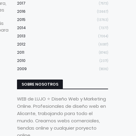
ra,
2017
(7573)
res
2016
(13667)
ó
2015
(13763)
ás
2014
(7377)
para
2013
(7064)
2012
(6087)
2011
(8740)
2010
(2371)
2009
(1836)
SOBRE NOSOTROS
WEB de LUJO ⭐ Diseño Web y Marketing
Online. Profesionales de diseño web en
Alicante, trabajando para todo el
mundo. Creamos webs comerciales,
tiendas online y cualquier poryecto
online