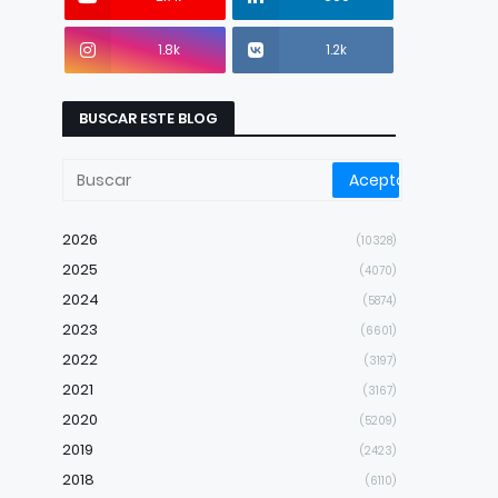
1.8k
1.2k
BUSCAR ESTE BLOG
2026
(10328)
2025
(4070)
2024
(5874)
2023
(6601)
2022
(3197)
2021
(3167)
2020
(5209)
2019
(2423)
2018
(6110)