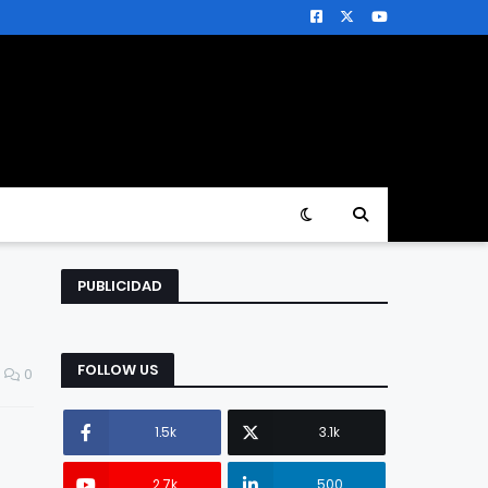
PUBLICIDAD
FOLLOW US
0
1.5k
3.1k
2.7k
500