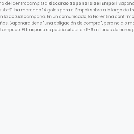
mo del centrocampista
Riccardo Saponara del Empoli
. Sapona
sub-21, ha marcado 14 goles para el Empoli sobre a lo largo de t
n la actual campaña. En un comunicado, la Fiorentina confirm
años, Saponara tiene "una obligación de compra", pero no dio m
 tampoco. El traspaso se podría situar en 5-6 millones de euros 