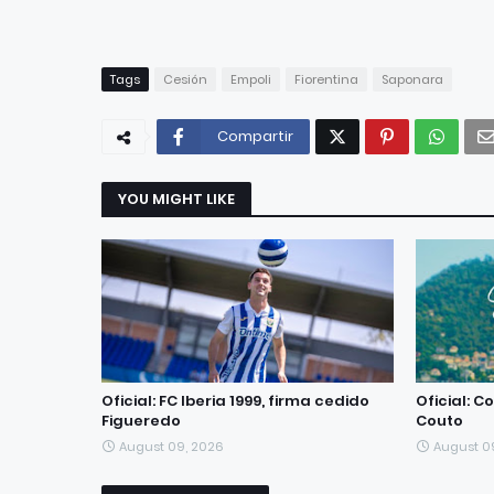
Tags
Cesión
Empoli
Fiorentina
Saponara
Compartir
YOU MIGHT LIKE
Oficial: FC Iberia 1999, firma cedido
Oficial: C
Figueredo
Couto
August 09, 2026
August 0