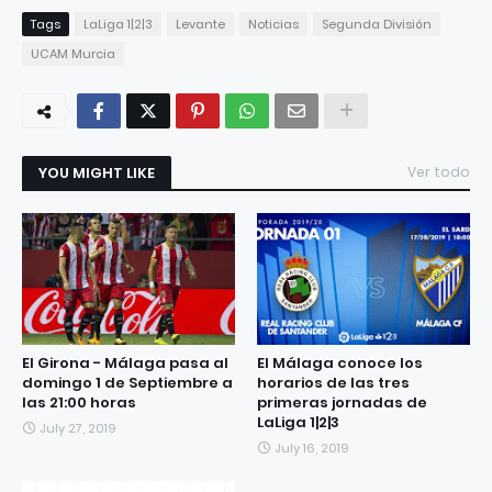
Tags
LaLiga 1|2|3
Levante
Noticias
Segunda División
UCAM Murcia
YOU MIGHT LIKE
Ver todo
El Girona - Málaga pasa al
El Málaga conoce los
domingo 1 de Septiembre a
horarios de las tres
las 21:00 horas
primeras jornadas de
LaLiga 1|2|3
July 27, 2019
July 16, 2019