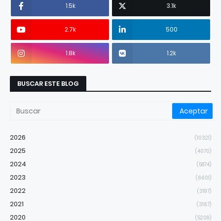
1.5k
3.1k
2.7k
500
1.8k
1.2k
BUSCAR ESTE BLOG
2026
(10321)
2025
(4070)
2024
(5874)
2023
(6601)
2022
(3197)
2021
(3167)
2020
(5209)