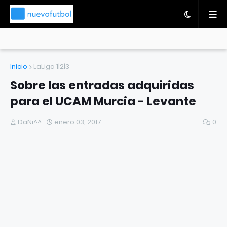
Inicio
LaLiga 1|2|3
Sobre las entradas adquiridas
para el UCAM Murcia - Levante
DaNi^^
enero 03, 2017
0