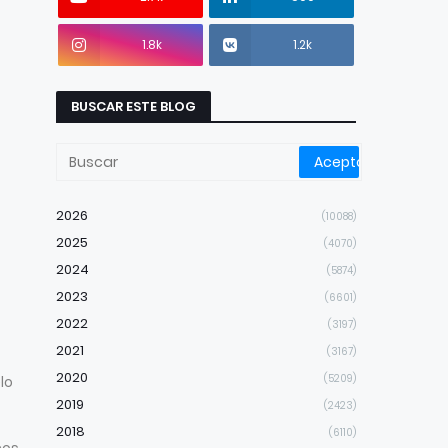
1.8k
1.2k
BUSCAR ESTE BLOG
2026
(10088)
2025
(4070)
2024
(5874)
2023
(6601)
2022
(3197)
2021
(3167)
2020
(5209)
lo
2019
(2423)
2018
(6110)