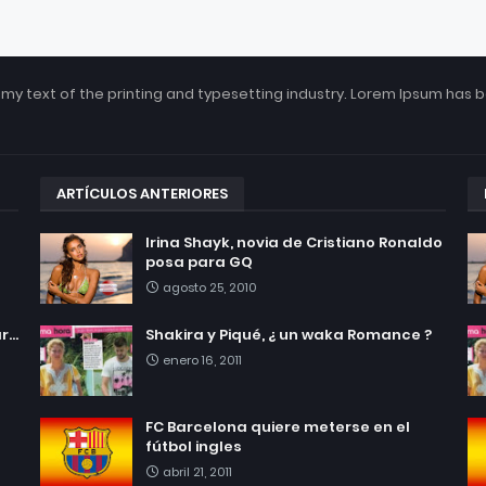
my text of the printing and typesetting industry. Lorem Ipsum has 
ARTÍCULOS ANTERIORES
Irina Shayk, novia de Cristiano Ronaldo
posa para GQ
agosto 25, 2010
...
Shakira y Piqué, ¿ un waka Romance ?
enero 16, 2011
FC Barcelona quiere meterse en el
fútbol ingles
abril 21, 2011