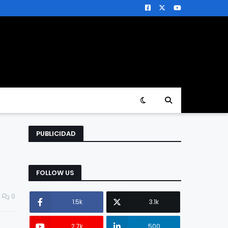
PUBLICIDAD
FOLLOW US
0
1.5k
3.1k
2.7k
500