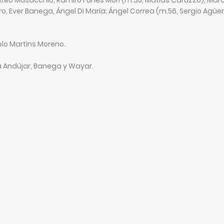
teo Musacchio, Ramiro Funes Mori (m.35, Matías Caruzzo), Mar
o, Ever Banega, Ángel Di María; Ángel Correa (m.56, Sergio Agüer
elo Martins Moreno.
 Andújar, Banega y Wayar.