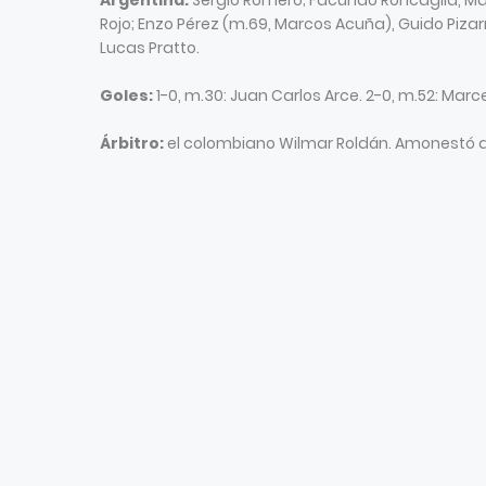
Argentina:
Sergio Romero; Facundo Roncaglia, Ma
Rojo; Enzo Pérez (m.69, Marcos Acuña), Guido Pizarr
Lucas Pratto.
Goles:
1-0, m.30: Juan Carlos Arce. 2-0, m.52: Marc
Árbitro:
el colombiano Wilmar Roldán. Amonestó a