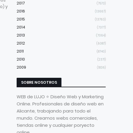
cos
2017
(7573)
o) y
2016
(13667)
2015
(13763)
2014
(7377)
2013
(7064)
2012
(6087)
2011
(8740)
2010
(2371)
2009
(1836)
SOBRE NOSOTROS
WEB de LUJO ⭐ Diseño Web y Marketing
Online. Profesionales de diseño web en
Alicante, trabajando para todo el
mundo. Creamos webs comerciales,
tiendas online y cualquier poryecto
online