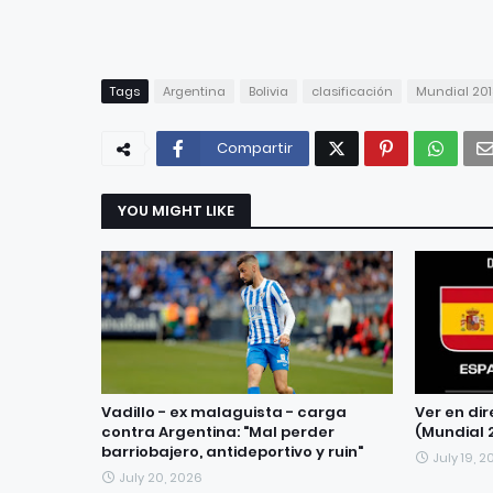
Tags
Argentina
Bolivia
clasificación
Mundial 201
Compartir
YOU MIGHT LIKE
Vadillo - ex malaguista - carga
Ver en di
contra Argentina: "Mal perder
(Mundial 
barriobajero, antideportivo y ruin"
July 19, 
July 20, 2026