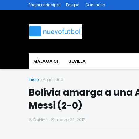
Página principal
Equipo
Contacto
MÁLAGA CF
SEVILLA
Inicio
Argentina
Bolivia amarga a una 
Messi (2-0)
DaNi^^
marzo 29, 2017