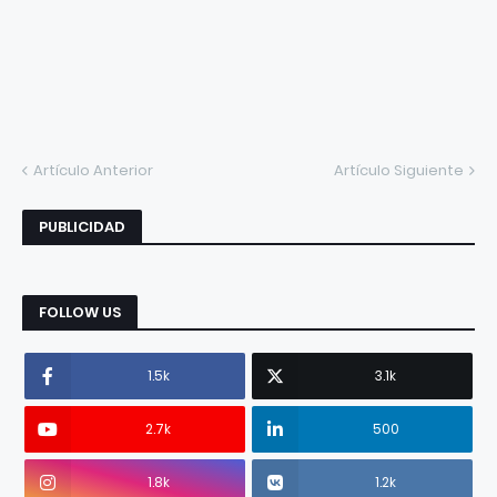
Artículo Anterior
Artículo Siguiente
PUBLICIDAD
FOLLOW US
1.5k
3.1k
2.7k
500
1.8k
1.2k