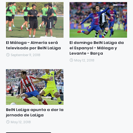
El Málaga - Almería será
El domingo BeIN LaLiga da
televisado por BeIN LaLiga
el Espanyol - Málaga y
Levante - Barça
September 11, 2018
May 12, 2018
BeIN LaLiga apunta a dar la
jornada de LaLiga
May 12, 2018