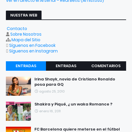
Ver en directo el Arsenal – Real Betis (Amistoso)
NUESTRA WEB
Contacto
Sobre Nosotros
Mapa del Sitio
Síguenos en Facebook
Síguenos en Instagram
ENTRADAS
ENTRADAS
COMENTARIOS
RECIENTES
POPULARES
Irina Shayk, novia de Cristiano Ronaldo
posa para GQ
agosto 25, 2010
Shakira y Piqué, ¿ un waka Romance ?
enero 16, 2011
FC Barcelona quiere meterse en el fútbol