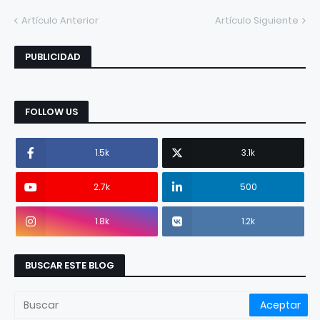
Artículo Anterior
Artículo Siguiente
PUBLICIDAD
FOLLOW US
1.5k
3.1k
2.7k
500
1.8k
1.2k
BUSCAR ESTE BLOG