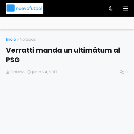
Inicio
Noticias
Verratti manda un ultimátum al
PSG
DaNi^^
junio 24, 2017
0