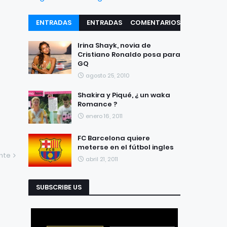
ENTRADAS
ENTRADAS
COMENTARIOS
RECIENTES
POPULARES
Irina Shayk, novia de
Cristiano Ronaldo posa para
GQ
agosto 25, 2010
Shakira y Piqué, ¿ un waka
Romance ?
enero 16, 2011
FC Barcelona quiere
meterse en el fútbol ingles
ente
abril 21, 2011
SUBSCRIBE US