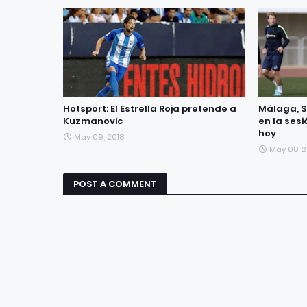
Hotsport: El Estrella Roja pretende a
Málaga, S
Kuzmanovic
en la ses
hoy
May 09, 2018
May 08, 2
POST A COMMENT