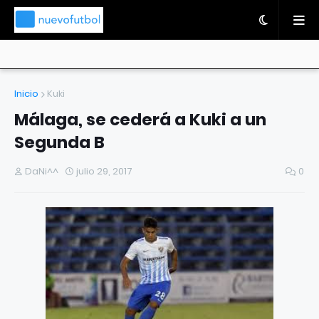
Inicio
Kuki
Málaga, se cederá a Kuki a un
Segunda B
DaNi^^
julio 29, 2017
0