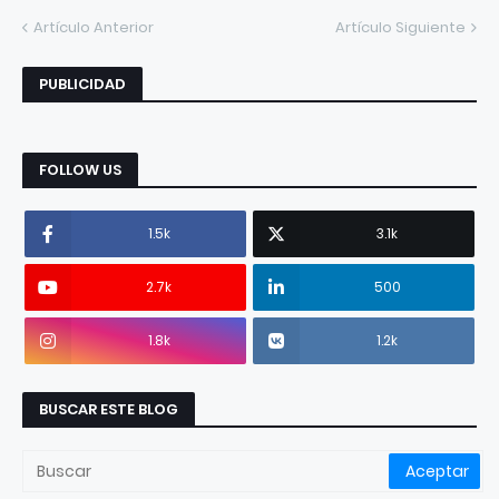
Artículo Anterior
Artículo Siguiente
PUBLICIDAD
FOLLOW US
1.5k
3.1k
2.7k
500
1.8k
1.2k
BUSCAR ESTE BLOG