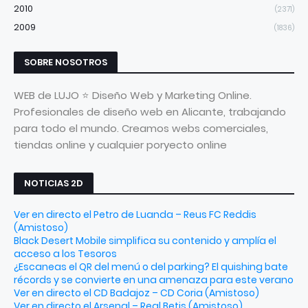
2010
(2371)
2009
(1836)
SOBRE NOSOTROS
WEB de LUJO ⭐ Diseño Web y Marketing Online.
Profesionales de diseño web en Alicante, trabajando
para todo el mundo. Creamos webs comerciales,
tiendas online y cualquier poryecto online
NOTICIAS 2D
Ver en directo el Petro de Luanda – Reus FC Reddis
(Amistoso)
Black Desert Mobile simplifica su contenido y amplía el
acceso a los Tesoros
¿Escaneas el QR del menú o del parking? El quishing bate
récords y se convierte en una amenaza para este verano
Ver en directo el CD Badajoz – CD Coria (Amistoso)
Ver en directo el Arsenal – Real Betis (Amistoso)