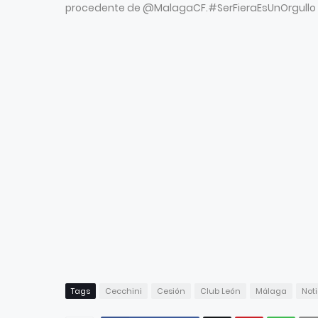
procedente de @MalagaCF.#SerFieraEsUnOrgullo 
Tags
Cecchini
Cesión
Club León
Málaga
Noti