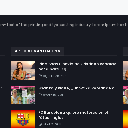
my text of the printing and typesetting industry. Lorem Ipsum has 
ARTÍCULOS ANTERIORES
Irina Shayk, novia de Cristiano Ronaldo
posa para GQ
agosto 25, 2010
...
Shakira y Piqué, ¿ un waka Romance ?
enero 16, 2011
FC Barcelona quiere meterse en el
fútbol ingles
abril 21, 2011