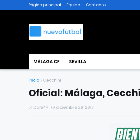
Página principal
Equipo
Contacto
MÁLAGA CF
SEVILLA
Inicio
Cecchini
Oficial: Málaga, Cecch
DaNi^^
diciembre 29, 2017