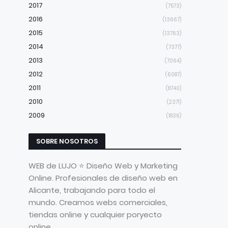
2017
(7573)
2016
(13667)
2015
(13763)
2014
(7377)
2013
(7064)
2012
(6087)
2011
(8740)
2010
(2371)
2009
(1836)
SOBRE NOSOTROS
WEB de LUJO ⭐ Diseño Web y Marketing
Online. Profesionales de diseño web en
Alicante, trabajando para todo el
mundo. Creamos webs comerciales,
tiendas online y cualquier poryecto
online