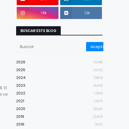
1.8k
1.2k
BUSCAR ESTE BLOG
2026
(10148)
2025
(4070)
2024
(5874)
2023
(6601)
. El
2022
e ve
(3197)
2021
(3167)
2020
(5209)
2019
(2423)
2018
(6110)