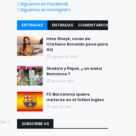
Síguenos en Facebook
Síguenos en Instagram
ENTRADAS
ENTRADAS
COMENTARIOS
RECIENTES
POPULARES
Irina Shayk, novia de
Cristiano Ronaldo posa para
GQ
agosto 25, 2010
Shakira y Piqué, ¿ un waka
Romance ?
enero 16, 2011
FC Barcelona quiere
meterse en el fútbol ingles
abril 21, 2011
ente
SUBSCRIBE US