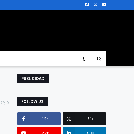
PUBLICIDAD
FOLLOW US
0
1.5k
3.1k
2.7k
500