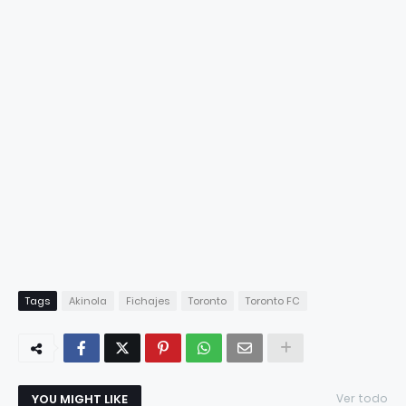
Tags
Akinola
Fichajes
Toronto
Toronto FC
YOU MIGHT LIKE
Ver todo