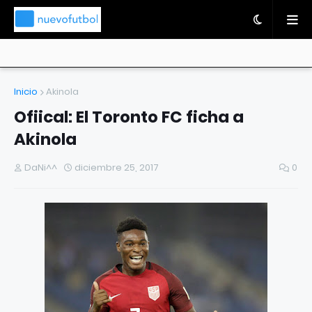
Inicio
Akinola
Ofiical: El Toronto FC ficha a
Akinola
DaNi^^
diciembre 25, 2017
0