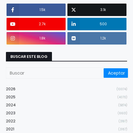
1.5k
3.1k
2.7k
500
1.8k
1.2k
BUSCAR ESTE BLOG
2026
(10074)
2025
(4070)
2024
(5874)
2023
(6601)
2022
(3197)
2021
(3167)