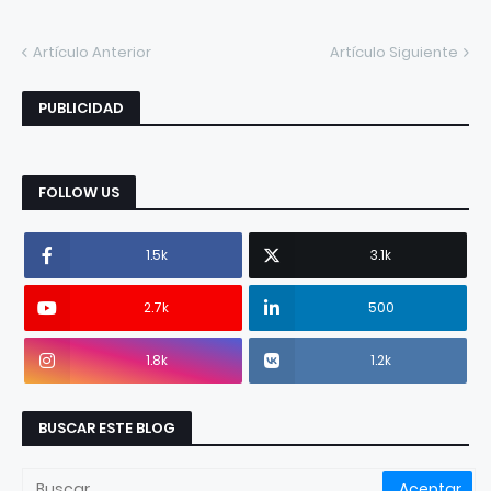
Artículo Anterior
Artículo Siguiente
PUBLICIDAD
FOLLOW US
1.5k
3.1k
2.7k
500
1.8k
1.2k
BUSCAR ESTE BLOG