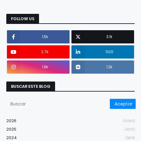
FOLLOW US
1.5k
3.1k
2.7k
500
1.8k
1.2k
BUSCAR ESTE BLOG
2026
(10090)
2025
(4070)
2024
(5874)