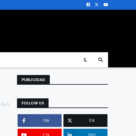
PUBLICIDAD
FOLLOW US
0
1.5k
3.1k
2.7k
500