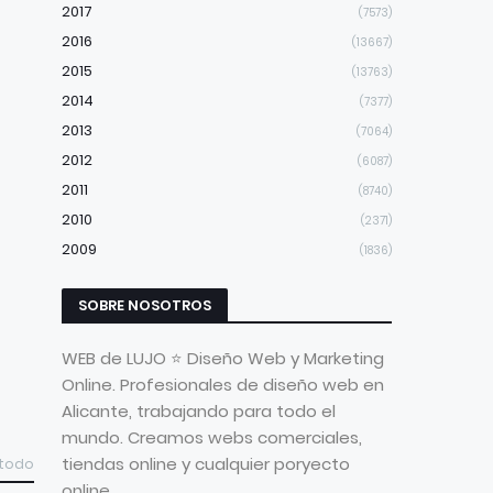
2017
(7573)
2016
(13667)
2015
(13763)
2014
(7377)
2013
(7064)
2012
(6087)
2011
(8740)
2010
(2371)
2009
(1836)
SOBRE NOSOTROS
WEB de LUJO ⭐ Diseño Web y Marketing
Online. Profesionales de diseño web en
Alicante, trabajando para todo el
mundo. Creamos webs comerciales,
tiendas online y cualquier poryecto
 todo
online