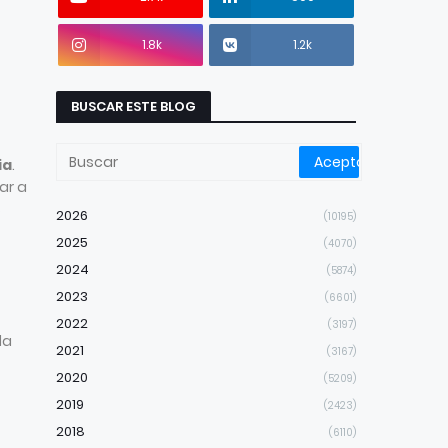
1.8k
1.2k
BUSCAR ESTE BLOG
ia
.
ar a
s
2026
(10195)
2025
(4070)
2024
(5874)
2023
(6601)
2022
(3197)
la
2021
(3167)
2020
(5209)
2019
(2423)
2018
(6110)