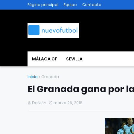
Página principal
Equipo
Contacto
MÁLAGA CF
SEVILLA
Inicio
Granada
El Granada gana por l
DaNi^^
marzo 26, 2018