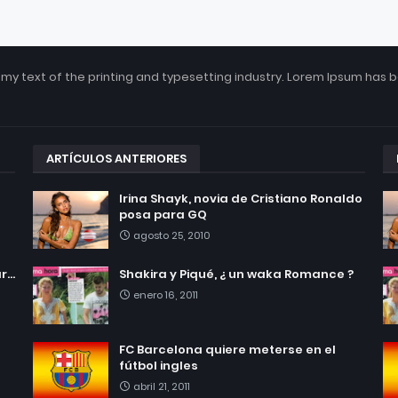
my text of the printing and typesetting industry. Lorem Ipsum has 
ARTÍCULOS ANTERIORES
Irina Shayk, novia de Cristiano Ronaldo
posa para GQ
agosto 25, 2010
...
Shakira y Piqué, ¿ un waka Romance ?
enero 16, 2011
FC Barcelona quiere meterse en el
fútbol ingles
abril 21, 2011