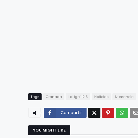
Tags
Granada
LaLiga 1|2|3
Noticias
Numancia
Compartir
YOU MIGHT LIKE