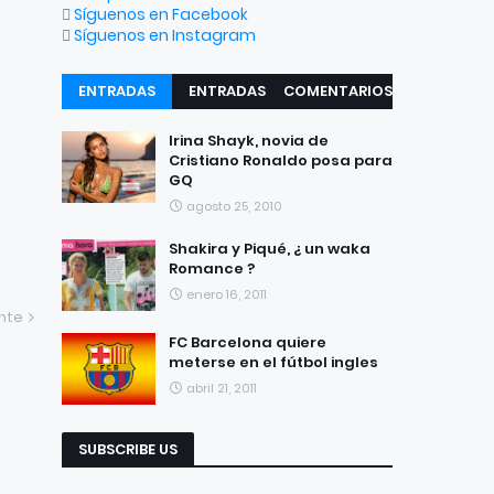
Síguenos en Facebook
Síguenos en Instagram
ENTRADAS
ENTRADAS
COMENTARIOS
RECIENTES
POPULARES
Irina Shayk, novia de
Cristiano Ronaldo posa para
GQ
agosto 25, 2010
Shakira y Piqué, ¿ un waka
Romance ?
enero 16, 2011
ente
FC Barcelona quiere
meterse en el fútbol ingles
abril 21, 2011
SUBSCRIBE US