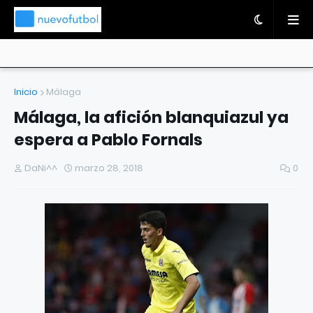
Inicio
Málaga
Málaga, la afición blanquiazul ya
espera a Pablo Fornals
DaNi^^
marzo 28, 2018
0