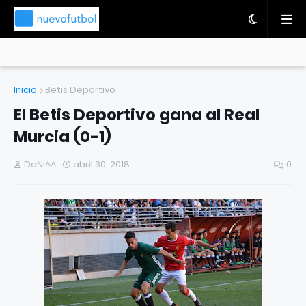
Inicio
Betis Deportivo
El Betis Deportivo gana al Real
Murcia (0-1)
DaNi^^
abril 30, 2018
0