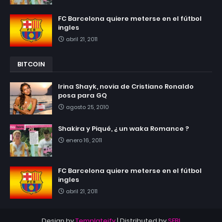
FC Barcelona quiere meterse en el fútbol
ingles
abril 21, 2011
BITCOIN
Irina Shayk, novia de Cristiano Ronaldo
posa para GQ
agosto 25, 2010
Shakira y Piqué, ¿ un waka Romance ?
enero 16, 2011
FC Barcelona quiere meterse en el fútbol
ingles
abril 21, 2011
Design by
Templateify
| Distributed by
SEBI