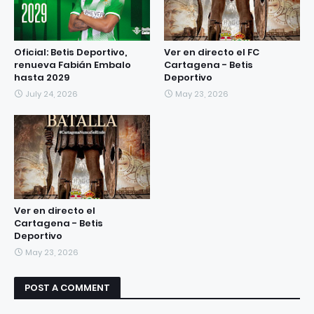
Oficial: Betis Deportivo,
Ver en directo el FC
renueva Fabián Embalo
Cartagena - Betis
hasta 2029
Deportivo
July 24, 2026
May 23, 2026
Ver en directo el
Cartagena - Betis
Deportivo
May 23, 2026
POST A COMMENT