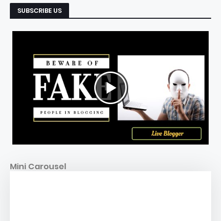
SUBSCRIBE US
Mini Carousel