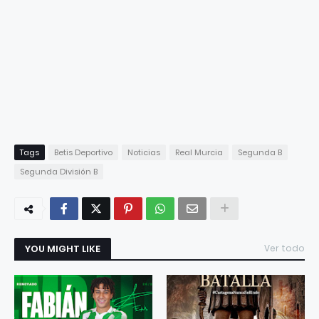
Tags
Betis Deportivo
Noticias
Real Murcia
Segunda B
Segunda División B
YOU MIGHT LIKE
Ver todo