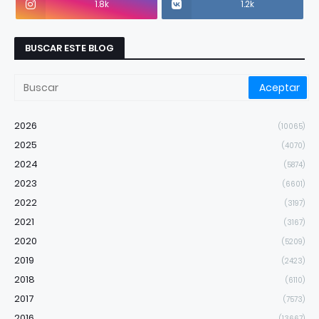
1.8k
1.2k
BUSCAR ESTE BLOG
2026
(10065)
2025
(4070)
2024
(5874)
2023
(6601)
2022
(3197)
2021
(3167)
2020
(5209)
2019
(2423)
2018
(6110)
2017
(7573)
2016
(13667)