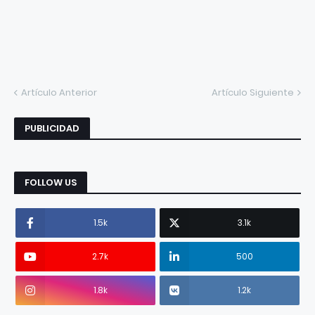
Artículo Anterior
Artículo Siguiente
PUBLICIDAD
FOLLOW US
1.5k
3.1k
2.7k
500
1.8k
1.2k