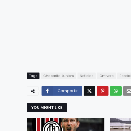
Tags
Chacarita Juniors
Noticias
Ontivero
Rescis
Compartir
YOU MIGHT LIKE