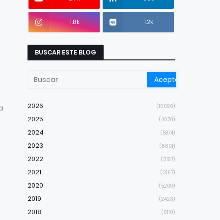
1.8k
1.2k
BUSCAR ESTE BLOG
2026
(10090)
a
2025
(4070)
2024
(5874)
2023
(6601)
2022
(3197)
2021
(3167)
2020
(5209)
2019
(2423)
2018
(6110)