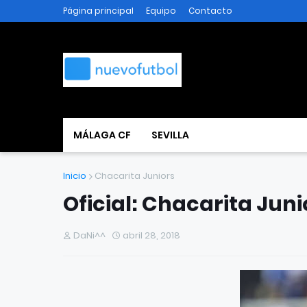
Página principal
Equipo
Contacto
MÁLAGA CF
SEVILLA
Inicio
Chacarita Juniors
Oficial: Chacarita Juni
DaNi^^
abril 28, 2018