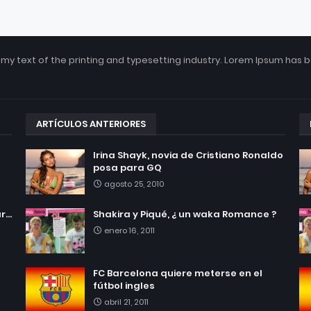
my text of the printing and typesetting industry. Lorem Ipsum has 
ARTÍCULOS ANTERIORES
Irina Shayk, novia de Cristiano Ronaldo
posa para GQ
agosto 25, 2010
...
Shakira y Piqué, ¿ un waka Romance ?
enero 16, 2011
FC Barcelona quiere meterse en el
fútbol ingles
abril 21, 2011