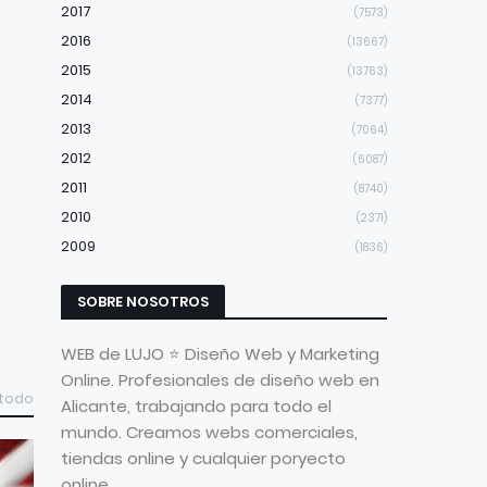
2017
(7573)
2016
(13667)
2015
(13763)
2014
(7377)
2013
(7064)
2012
(6087)
2011
(8740)
2010
(2371)
2009
(1836)
SOBRE NOSOTROS
WEB de LUJO ⭐ Diseño Web y Marketing
Online. Profesionales de diseño web en
 todo
Alicante, trabajando para todo el
mundo. Creamos webs comerciales,
tiendas online y cualquier poryecto
online