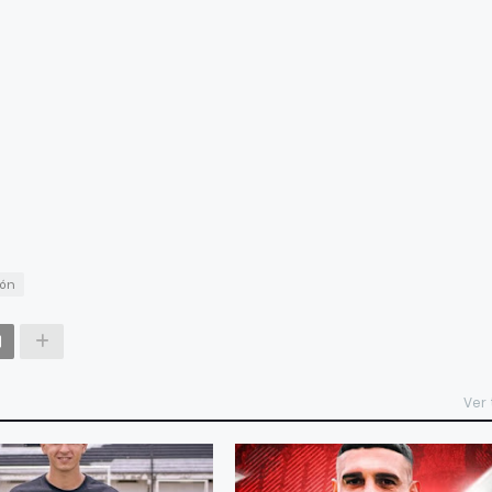
ión
Ver