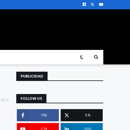
PUBLICIDAD
FOLLOW US
0
1.5k
3.1k
2.7k
500