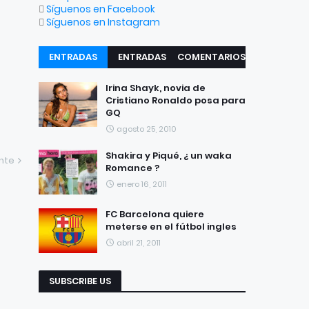
Síguenos en Facebook
Síguenos en Instagram
ENTRADAS
ENTRADAS
COMENTARIOS
RECIENTES
POPULARES
Irina Shayk, novia de
Cristiano Ronaldo posa para
GQ
agosto 25, 2010
Shakira y Piqué, ¿ un waka
ente
Romance ?
enero 16, 2011
FC Barcelona quiere
meterse en el fútbol ingles
abril 21, 2011
SUBSCRIBE US