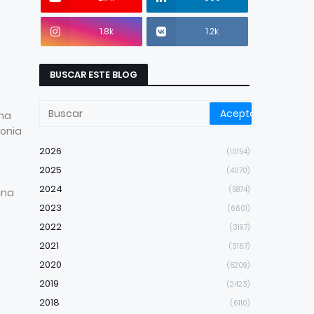
1.8k
1.2k
BUSCAR ESTE BLOG
una
lonia
2026
(10154)
2025
(4070)
2024
(5874)
una
2023
(6601)
2022
(3197)
2021
(3167)
2020
(5209)
2019
(2423)
2018
(6110)