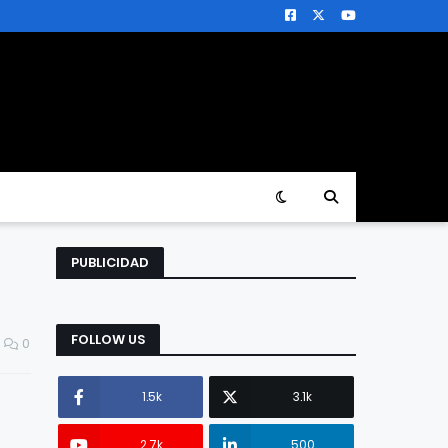
PUBLICIDAD
FOLLOW US
0
1.5k
3.1k
2.7k
500