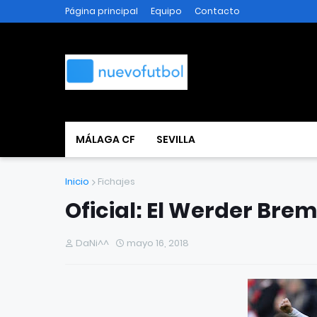
Página principal
Equipo
Contacto
MÁLAGA CF
SEVILLA
Inicio
Fichajes
Oficial: El Werder Bre
DaNi^^
mayo 16, 2018