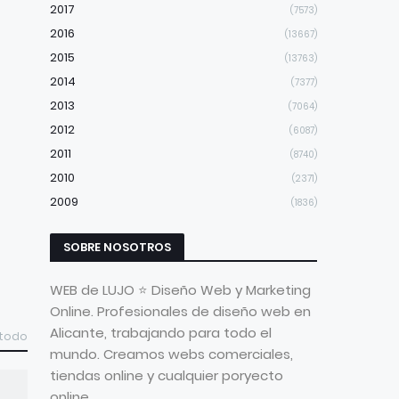
2017
(7573)
2016
(13667)
2015
(13763)
2014
(7377)
2013
(7064)
2012
(6087)
2011
(8740)
2010
(2371)
2009
(1836)
SOBRE NOSOTROS
WEB de LUJO ⭐ Diseño Web y Marketing
Online. Profesionales de diseño web en
Alicante, trabajando para todo el
 todo
mundo. Creamos webs comerciales,
tiendas online y cualquier poryecto
online