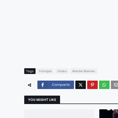
Tags
Fichajes
Osako
Werder Bremen
Compartir
YOU MIGHT LIKE