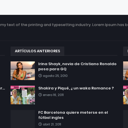
my text of the printing and typesetting industry. Lorem Ipsum has 
ARTÍCULOS ANTERIORES
Irina Shayk, novia de Cristiano Ronaldo
posa para GQ
agosto 25, 2010
...
Shakira y Piqué, ¿ un waka Romance ?
enero 16, 2011
FC Barcelona quiere meterse en el
fútbol ingles
abril 21, 2011