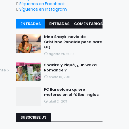
Síguenos en Facebook
Síguenos en Instagram
ENTRADAS
ENTRADAS
COMENTARIOS
RECIENTES
POPULARES
Irina Shayk, novia de
Cristiano Ronaldo posa para
GQ
agosto 25, 2010
Shakira y Piqué, ¿ un waka
ente
Romance ?
enero 16, 2011
FC Barcelona quiere
meterse en el fútbol ingles
abril 21, 2011
SUBSCRIBE US