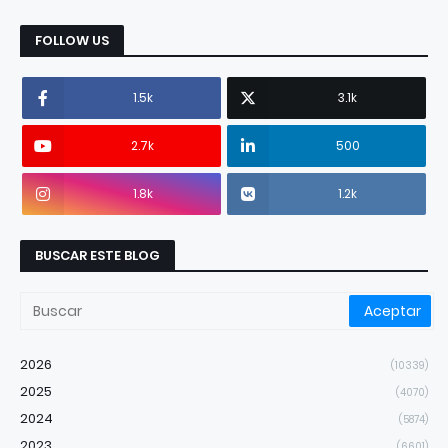
FOLLOW US
1.5k
3.1k
2.7k
500
1.8k
1.2k
BUSCAR ESTE BLOG
2026
(10339)
2025
(4070)
2024
(5874)
2023
(6601)