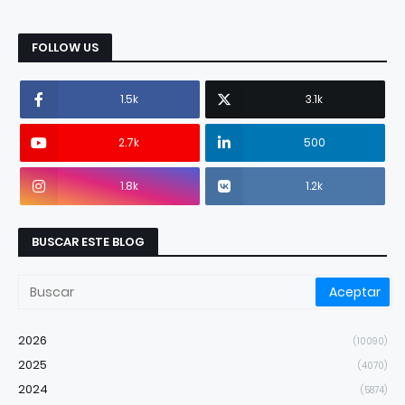
FOLLOW US
1.5k
3.1k
2.7k
500
1.8k
1.2k
BUSCAR ESTE BLOG
2026
(10090)
2025
(4070)
2024
(5874)