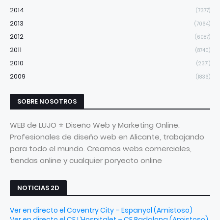
2014
(7377)
2013
(7064)
2012
(6087)
2011
(8740)
2010
(2371)
2009
(1836)
SOBRE NOSOTROS
WEB de LUJO ⭐ Diseño Web y Marketing Online.
Profesionales de diseño web en Alicante, trabajando
para todo el mundo. Creamos webs comerciales,
tiendas online y cualquier poryecto online
NOTICIAS 2D
Ver en directo el Coventry City – Espanyol (Amistoso)
Ver en directo el CE L’Hospitalet – CF Badalona (Amistoso)