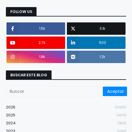
FOLLOW US
1.5k
3.1k
2.7k
500
1.8k
1.2k
BUSCAR ESTE BLOG
2026
(10090)
2025
(4070)
2024
(5874)
2023
(6601)