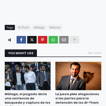
Tags
Al-Thani
Málaga
Noticias
YOU MIGHT LIKE
Ver todo
Málaga, el juzgado dicta
La jueza pide alegaciones
una sentencia de
a las partes para la
búsqueda y captura de los
detención de los Al-Thani