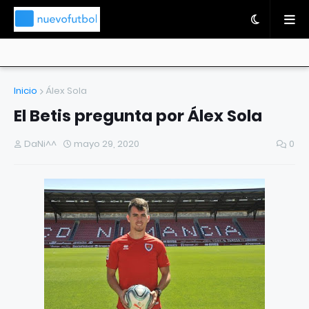
Inicio
Álex Sola
El Betis pregunta por Álex Sola
DaNi^^
mayo 29, 2020
0