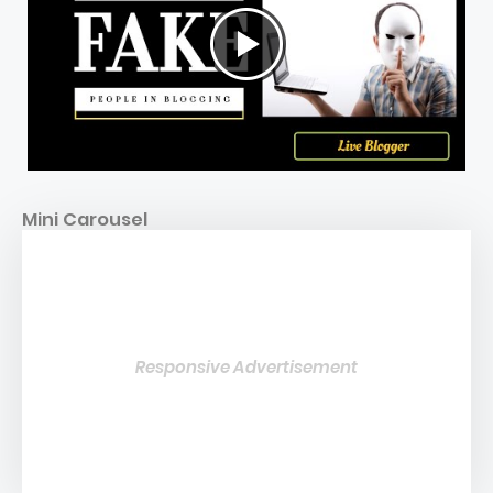
Mini Carousel
Responsive Advertisement