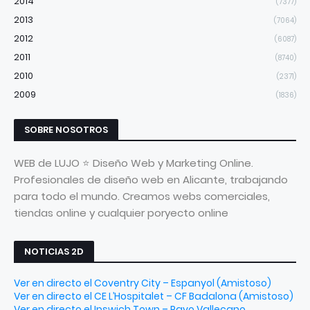
2014
(7377)
2013
(7064)
2012
(6087)
2011
(8740)
2010
(2371)
2009
(1836)
SOBRE NOSOTROS
WEB de LUJO ⭐ Diseño Web y Marketing Online.
Profesionales de diseño web en Alicante, trabajando
para todo el mundo. Creamos webs comerciales,
tiendas online y cualquier poryecto online
NOTICIAS 2D
Ver en directo el Coventry City – Espanyol (Amistoso)
Ver en directo el CE L’Hospitalet – CF Badalona (Amistoso)
Ver en directo el Ipswich Town – Rayo Vallecano