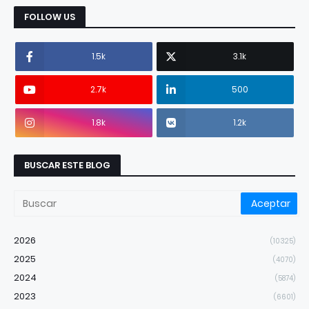
FOLLOW US
1.5k
3.1k
2.7k
500
1.8k
1.2k
BUSCAR ESTE BLOG
2026
(10325)
2025
(4070)
2024
(5874)
2023
(6601)