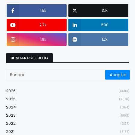
1.5k
3.1k
2.7k
500
1.8k
1.2k
BUSCAR ESTE BLOG
2026
(10313)
2025
(4070)
2024
(5874)
2023
(6601)
2022
(3197)
2021
(3167)