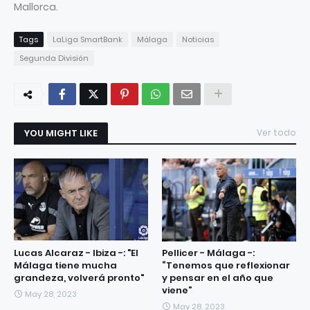
Mallorca.
Tags
LaLiga SmartBank
Málaga
Noticias
Segunda División
YOU MIGHT LIKE
Ver todo
Lucas Alcaraz - Ibiza -: "El
Pellicer - Málaga -:
Málaga tiene mucha
“Tenemos que reflexionar
grandeza, volverá pronto"
y pensar en el año que
viene”
May 28, 2023
May 28, 2023