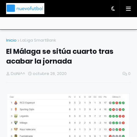
Inicio
LaLiga SmartBank
El Málaga se sitúa cuarto tras
acabar la jornada
DaNi^^
octubre 26, 2020
0