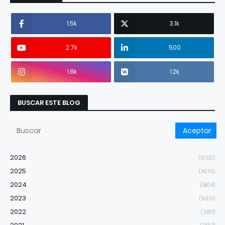
1.5k
3.1k
2.7k
500
1.8k
1.2k
BUSCAR ESTE BLOG
2026
(10321)
2025
(4070)
2024
(5874)
2023
(6601)
2022
(3197)