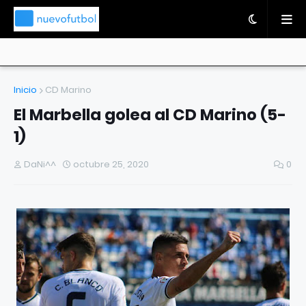
Inicio
CD Marino
El Marbella golea al CD Marino (5-
1)
DaNi^^
octubre 25, 2020
0