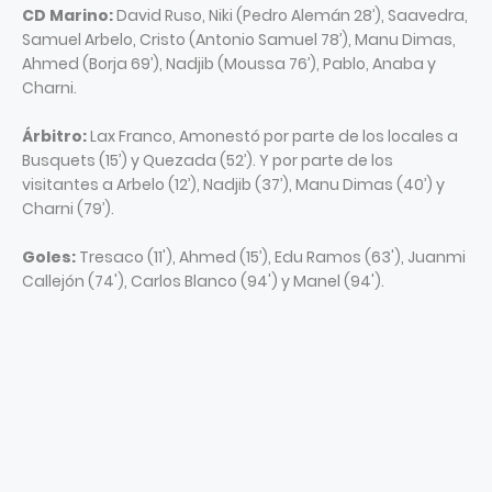
CD Marino:
David Ruso, Niki (Pedro Alemán 28’), Saavedra,
Samuel Arbelo, Cristo (Antonio Samuel 78’), Manu Dimas,
Ahmed (Borja 69’), Nadjib (Moussa 76’), Pablo, Anaba y
Charni.
Árbitro:
Lax Franco, Amonestó por parte de los locales a
Busquets (15’) y Quezada (52’). Y por parte de los
visitantes a Arbelo (12’), Nadjib (37’), Manu Dimas (40’) y
Charni (79’).
Goles:
Tresaco (11'), Ahmed (15’), Edu Ramos (63'), Juanmi
Callejón (74'), Carlos Blanco (94') y Manel (94').