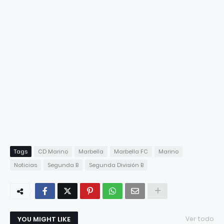
Tags
CD Marino
Marbella
Marbella FC
Marino
Noticias
Segunda B
Segunda División B
YOU MIGHT LIKE
Ver todo