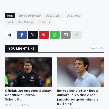
Tags
Barros Schelotto
Destitución
LA Galaxy
Los Angeles Galaxy
Noticias
YOU MIGHT LIKE
Ver todo
Oficial: Los Angeles Galaxy,
Barros Schelotto - Boca
destituido Barros
Juniors -: "Yo diré a los
Schelotto
jugadores quién sigue y
quién no"
October 31, 2020