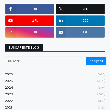
1.5k
3.1k
2.7k
500
1.8k
1.2k
BUSCAR ESTE BLOG
2026
(10063)
2025
(4070)
2024
(5874)
2023
(6601)
2022
(3197)
2021
(3167)