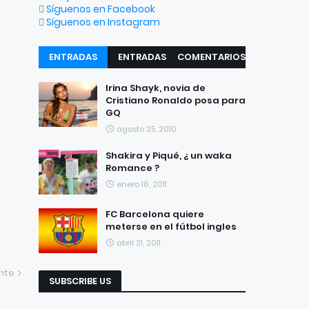
Síguenos en Facebook
Síguenos en Instagram
ENTRADAS
ENTRADAS
COMENTARIOS
RECIENTES
POPULARES
Irina Shayk, novia de
Cristiano Ronaldo posa para
GQ
agosto 25, 2010
Shakira y Piqué, ¿ un waka
Romance ?
enero 16, 2011
FC Barcelona quiere
meterse en el fútbol ingles
abril 21, 2011
ente
SUBSCRIBE US