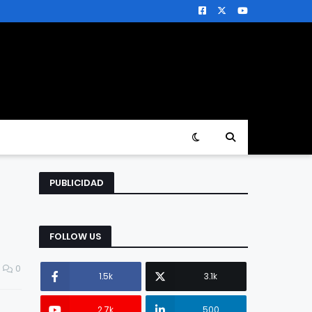
PUBLICIDAD
FOLLOW US
0
1.5k
3.1k
2.7k
500