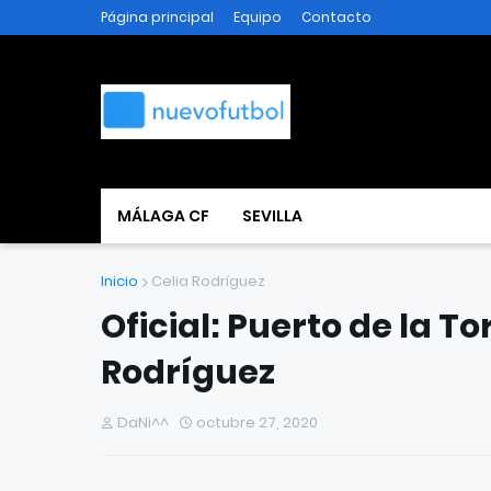
Página principal
Equipo
Contacto
MÁLAGA CF
SEVILLA
Inicio
Celia Rodríguez
Oficial: Puerto de la T
Rodríguez
DaNi^^
octubre 27, 2020