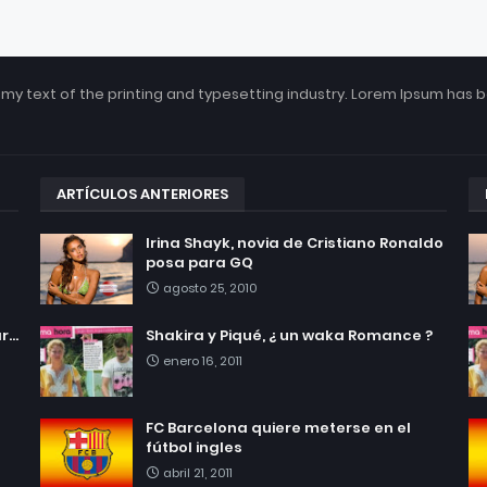
my text of the printing and typesetting industry. Lorem Ipsum has 
ARTÍCULOS ANTERIORES
Irina Shayk, novia de Cristiano Ronaldo
posa para GQ
agosto 25, 2010
...
Shakira y Piqué, ¿ un waka Romance ?
enero 16, 2011
FC Barcelona quiere meterse en el
fútbol ingles
abril 21, 2011