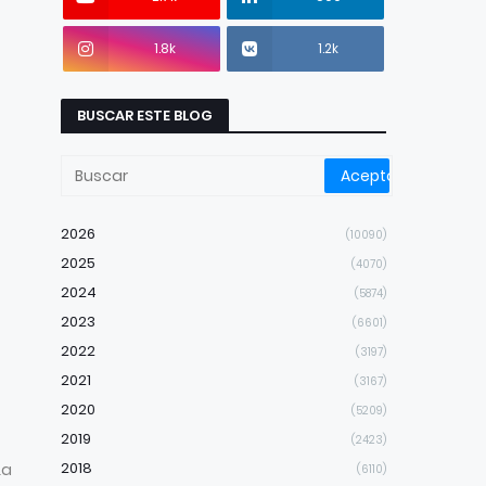
1.8k
1.2k
BUSCAR ESTE BLOG
2026
(10090)
2025
(4070)
2024
(5874)
2023
(6601)
2022
(3197)
2021
(3167)
2020
(5209)
2019
(2423)
2018
La
(6110)