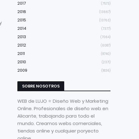
2017
(7573)
2016
(13667)
2015
(13763)
y
2014
(7377)
2013
(7064)
2012
(6087)
2011
(8740)
2010
(2371)
2009
(1836)
SOBRE NOSOTROS
WEB de LUJO ⭐ Diseño Web y Marketing
Online. Profesionales de diseño web en
Alicante, trabajando para todo el
mundo. Creamos webs comerciales,
tiendas online y cualquier poryecto
online