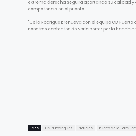
extrema derecha seguirá aportando su calidad y e
competencia en el puesto.
"Celia Rodríguez renueva con el equipo CD Puerto 
nosotros contentos de verla correr por la banda de
Tags
Celia Rodríguez
Noticias
Puerto de la Torre F