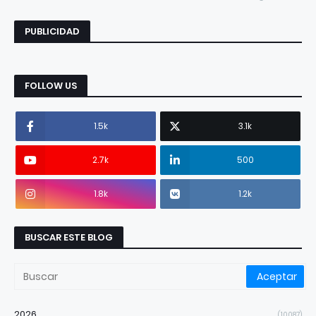
PUBLICIDAD
FOLLOW US
1.5k
3.1k
2.7k
500
1.8k
1.2k
BUSCAR ESTE BLOG
2026
(10087)