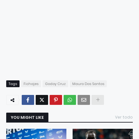
Tags
Fichajes
Godoy Cruz
Mauro Dos Santos
YOU MIGHT LIKE
Ver todo