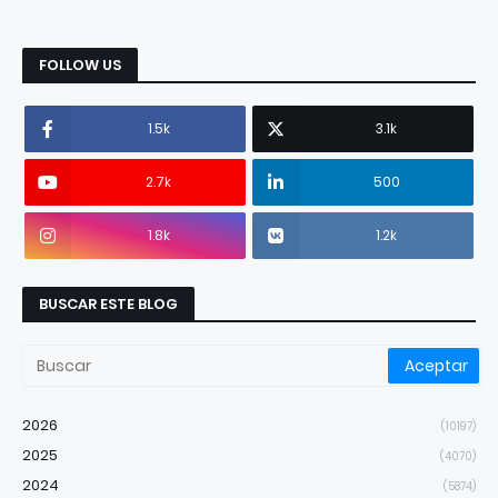
FOLLOW US
1.5k
3.1k
2.7k
500
1.8k
1.2k
BUSCAR ESTE BLOG
2026
(10197)
2025
(4070)
2024
(5874)