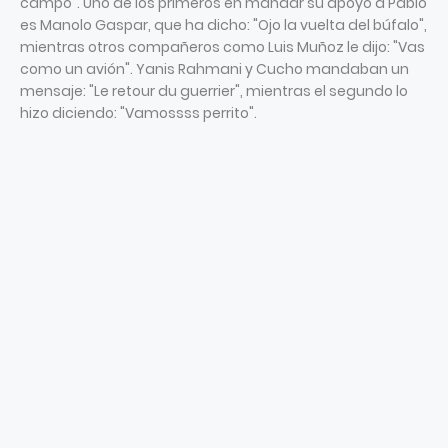
campo". Uno de los primeros en mandar su apoyo a Pablo
es Manolo Gaspar, que ha dicho: "Ojo la vuelta del búfalo",
mientras otros compañeros como Luis Muñoz le dijo: "Vas
como un avión". Yanis Rahmani y Cucho mandaban un
mensaje: "Le retour du guerrier", mientras el segundo lo
hizo diciendo: "Vamossss perrito".