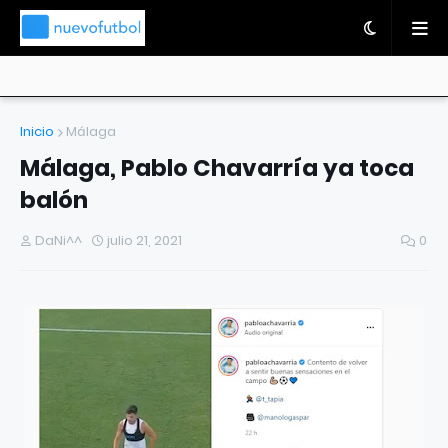
Inicio
Málaga
Málaga, Pablo Chavarría ya toca
balón
DaNi^^
julio 21, 2021
0