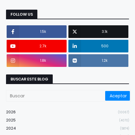
FOLLOW US
1.5k
3.1k
2.7k
500
1.8k
1.2k
BUSCAR ESTE BLOG
2026
(10067)
2025
(4070)
2024
(5874)